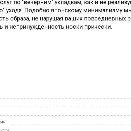
луг по "вечерним" укладкам, как и не реализ
о" ухода. Подобно японскому минимализму м
ть образа, не нарушая ваших повседневных р
ь и непринужденность носки прически.
сов
 усов