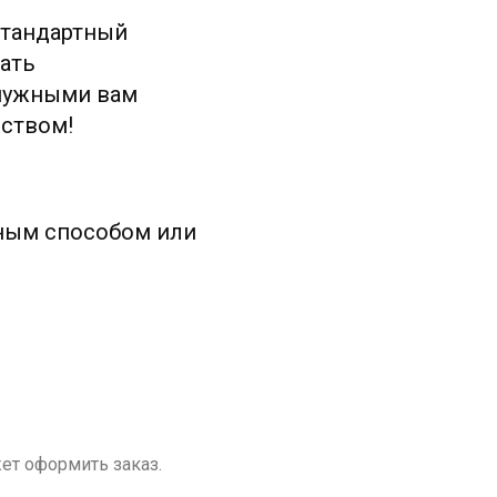
стандартный
ать
нужными вам
еством!
ным способом или
ет оформить заказ.