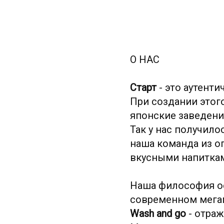
О НАС
Старт
- это аутент
При создании это
японские заведения
Так у нас получило
наша команда из о
вкусными напитка
Наша философия ос
современном мега
Wash and go
- отраж